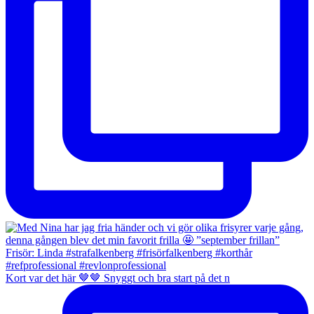
Kort var det här 🤎🤎 Snyggt och bra start på det n