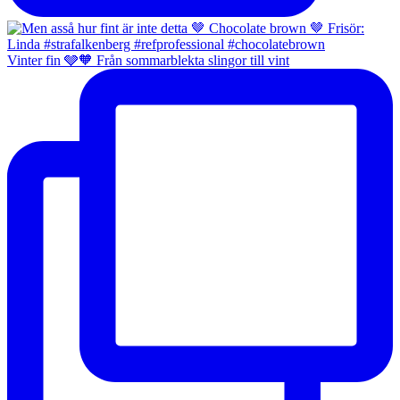
Vinter fin 🩶🧡 Från sommarblekta slingor till vint