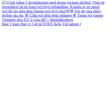
Idag 1 mars firar vi 5 år på STRÅ 🥳🥳 Vår salong l