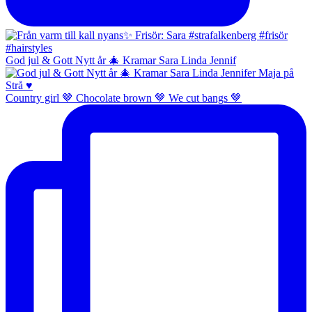
God jul & Gott Nytt år 🎄 Kramar Sara Linda Jennif
Country girl 🤎 Chocolate brown 🤎 We cut bangs 🤎