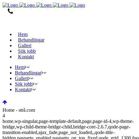
0346-12030
Hem
Behandlingar
Galleri
Sök jobb
Kontakt
Hem
Behandlingar
Galleri
Sök jobb
Kontakt
Home - strå.com
4
home,wp-singular,page-template-default,page,page-id-4,wp-theme-
bridge,wp-child-theme-bridge-child,bridge-core-2.6.7,qode-page-
transition-enabled,ajax_fade,page_not_loaded,,qode-title-
hidden,paspartu_enabled,paspartu_on_top_fixed,qode_grid_1300,foo