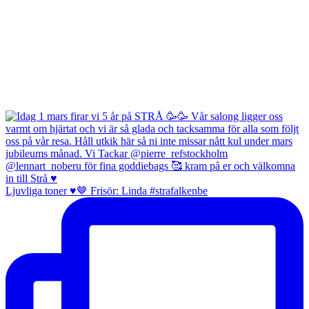
Ljuvliga toner ♥️🤎 Frisör: Linda #strafalkenbe